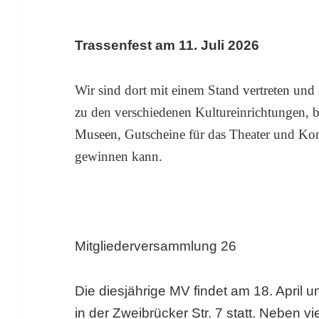
Trassenfest am 11. Juli 2026
Wir sind dort mit einem Stand vertreten und
zu den verschiedenen Kultureinrichtungen, b
Museen, Gutscheine für das Theater und Kon
gewinnen kann.
Mitgliederversammlung 26
Die
diesjährige MV findet am 18. Apri
in der Zweibrücker Str. 7 statt. Neben v