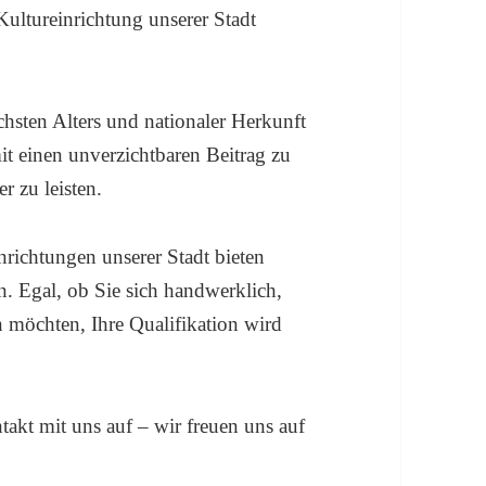
ultureinrichtung unserer Stadt
hsten Alters und nationaler Herkunft
it einen unverzichtbaren Beitrag zu
r zu leisten.
inrichtungen unserer Stadt bieten
 Egal, ob Sie sich handwerklich,
n möchten, Ihre Qualifikation wird
kt mit uns auf – wir freuen uns auf