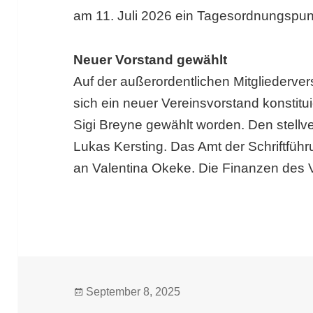
am 11. Juli 2026 ein Tagesordnungspun
Neuer Vorstand gewählt
Auf der außerordentlichen Mitgliederv
sich ein neuer Vereinsvorstand konstitui
Sigi Breyne gewählt worden. Den stellv
Lukas Kersting. Das Amt der Schriftführu
an Valentina Okeke. Die Finanzen des 
Veröffentlicht
September 8, 2025
am